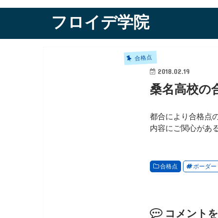
フロイデ学院
合格点
2018.02.19
桑名高校の合
都合により合格点
内容にご関心がある方
合格点
ボーダー
コメント