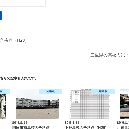
合格点（H29）
三重県の高校入試
ちらの記事も人気です。
点
合格点
合格点
2018.2.20
2018.2.20
2018.2.
四日市南高校の合格点
上野高校の合格点（H29）
川越高