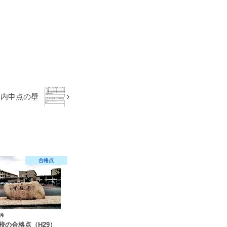
：内申点の壁
合格点
19
校の合格点（H29）