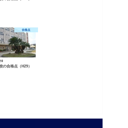
合格点
20
校の合格点（H29）